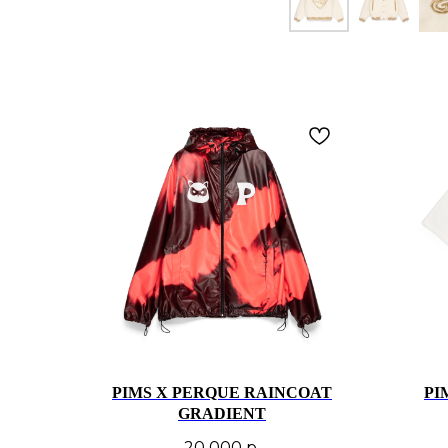
PIMS X PERQUE RAINCOAT
PI
GRADIENT
20 000
р.