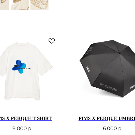
MS X PERQUE T-SHIRT
PIMS X PERQUE UMBR
8 000
р.
6 000
р.