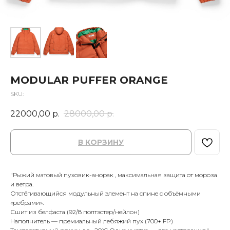
MODULAR PUFFER ORANGE
SKU:
22000,00
р.
28000,00
р.
В КОРЗИНУ
"Рыжий матовый пуховик-анорак , максимальная защита от мороза
и ветра.
Отстёгивающийся модульный элемент на спине с объёмными
«ребрами».
Сшит из белфаста (92/8 полтэстер/нейлон)
Наполнитель — премиальный лебяжий пух (700+ FP)