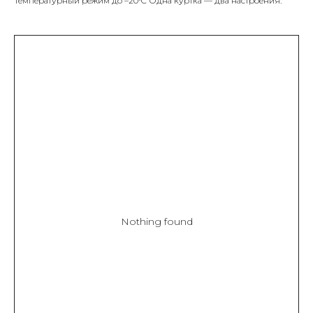
Температурный режим до –20°C Одна куртка — два настроения."
Nothing found