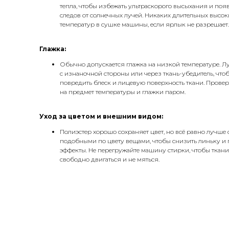
тепла, чтобы избежать ультраскорого высыхания и по
следов от солнечных лучей. Никаких длительных высок
температур в сушке машины, если ярлык не разрешает.​
Глажка:
Обычно допускается глажка на низкой температуре. Л
с изнаночной стороны или через ткань-убедитель, что
повредить блеск и лицевую поверхность ткани. Прове
на предмет температуры и глажки паром.​
Уход за цветом и внешним видом:
Полиэстер хорошо сохраняет цвет, но всё равно лучше 
подобными по цвету вещами, чтобы снизить линьку и
эффекты. Не перегружайте машину стирки, чтобы ткан
свободно двигаться и не мяться.