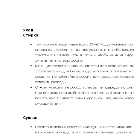
Уход
Стирка:
Температура воды: чаще всего 30–40 °C; допускается бо
стирка только если на ярлыке указано иначе. Использ
синтетики или деликатный режим, чтобы минимизиро
сминание и потерю формы.​
Моющие средства: жидкие или гели для деликатной тка
отбеливателей; для белых изделий можно применять 
средства, но избегайте агрессивных порошков, которые
оставить разводы.​
Отжим: умеренные обороты, чтобы не повредить структ
при возможности выбирайте пониженный отжим или 
без отжима. Сливайте воду и сразу сушите, чтобы избе
сморщивания.​
Сушка:
Предпочтительно естественная сушка на плечиках или
горизонтально, вдали от прямых солнечных лучей и и