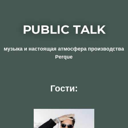
Алексей Миронов
создатель бренда Perque
@xlesherxishere