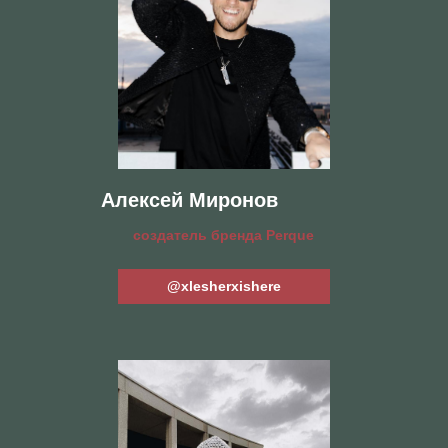
Покрас Лампас
художник-каллиграфист
@pokraslampas
Евгения Сероус
куратор Русского музея
@_serous_