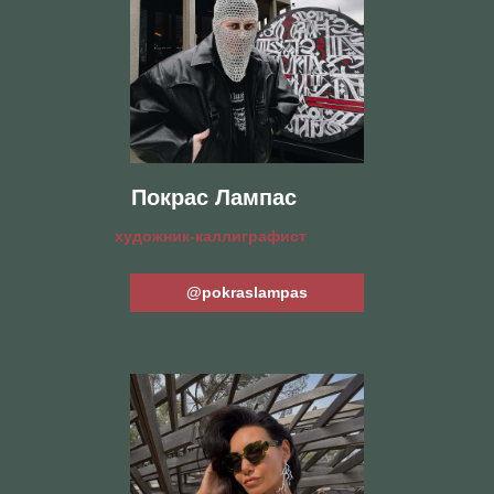
МУЗЫКА
Мы решили начать разговор о Perque music atelier через
звук. Первые плейлисты для нас собрали DJ OTIUMO
и 4EU3 — музыка, которая задаёт настроение вечеру
и помогает поймать нужный ритм ещё до встречи
оффлайн.
DJ OTIUMO