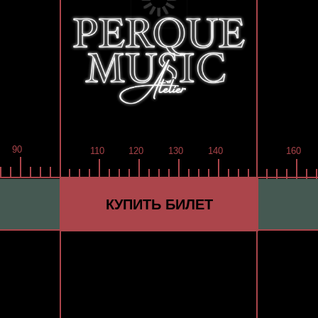
90
110
120
130
140
160
170
180
190
КУПИТЬ БИЛЕТ
PUBLIC TALK
музыка и настоящая атмосфера производства
Perque
Гости: